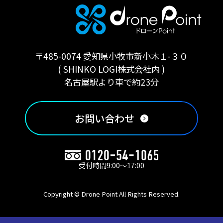
但し個人情報に適用される法律その他の規範により、
当社が従うべき法令上の義務等の特別な事情がある場
合は、この限りではありません。
(4)個人情報の開示・修正等の手続
〒485-0074 愛知県小牧市新小木１-３０
お客様からご提供頂いた個人情報に関して、照会、訂
正、削除を要望される場合は、お問い合わせ先窓口ま
( SHINKO LOGI株式会社内 )
でご連絡下さい。
名古屋駅より車で約23分
当該ご請求が当社の業務に著しい支障をきたす場合等
を除き、お客様ご本人によるものであることが確認で
お問い合わせ
きた場合に限り、合理的な期間内に、お客様の個人情
報を開示、訂正、削除致します。
(5)個人情報の開示等に要する手数料
開示請求者(お客様ご本人と認められる方)に対し開示
受付時間9:00〜17:00
等に要する手数料のご負担をお願いする場合がありま
すが、その場合はあらかじめその旨を明らかにしご負
担頂くことと致します。
Copyright © Drone Point All Rights Reserved.
個人情報の保護に関する法令・規範の遵守について