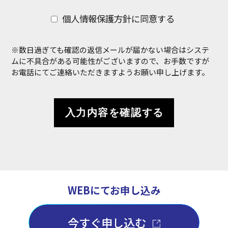
なお、既に当社で保有し利用させて頂いている個人情
報につきましても、本方針に従ってお客様の個人情報
個人情報保護方針に同意する
の取り扱いを実施致します。
※数日過ぎても確認の返信メールが届かない場合はシステ
個人情報の取り扱いについて
ムに不具合がある可能性がございますので、
お手数ですが
お電話にてご連絡いただきますようお願い申し上げます。
(1)個人情報の取得
当社は個人情報を適法かつ公正な手段により収集致し
ます。
お客様に個人情報の提供をお願いする場合は、事前に
収集の目的、利用の内容を開示した上で、当社の正当
な事業の範囲内で、その目的の達成に必要な限度にお
いて、個人情報を収集致します。
(2)個人情報の利用および共同利用
当社がお預かりした個人情報は、個人情報を頂いた方
WEBにてお申し込み
に承諾を得た範囲内で、また収集目的に沿った範囲内
で利用致します。
今すぐ申し込む
利用目的については、以下の「利用目的の範囲」の