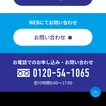
内、当社の正当な事業の範囲内でその目的の達成に必
要な事項を利用目的と致します。
◎利用目的の範囲について
・業務上のご連絡をする場合
WEBにてお問い合わせ
・当社が取り扱う商品及びサービスに関するご案内を
する場合
お問い合わせ
・お客様からのお問い合せまたはご依頼等への対応を
させて頂く場合
・その他、お客様に事前にお知らせし、ご同意を頂い
た目的の場合
◎上記目的以外の利用について
お電話でのお申し込み・お問い合わせ
上記以外の目的で、お客様の個人情報を利用する必要
が生じた場合には、法令により許される場合を除き、
その利用について、お客様の同意を頂くものとしま
受付時間
9:00〜17:00
す。
(3)個人情報の第三者提供
当社は、お客様の同意なしに第三者へお客様の個人情
報の提供は行いません。